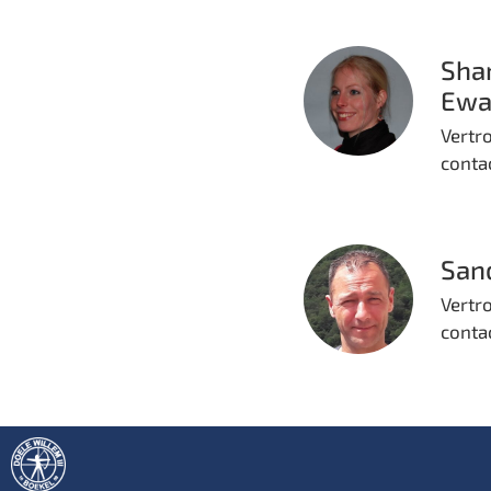
Sha
Ewa
Vertr
conta
Sand
Vertr
conta