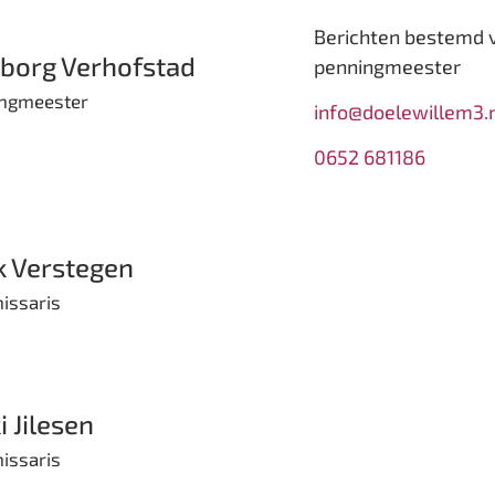
Berichten bestemd 
eborg Verhofstad
penningmeester
ngmeester
info@doelewillem3.
0652 681186
k Verstegen
ssaris
i Jilesen
ssaris