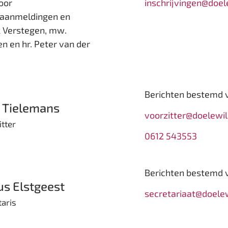
oor
inschrijvingen@doel
, aanmeldingen en
k Verstegen, mw.
 en hr. Peter van der
Berichten bestemd v
 Tielemans
voorzitter@doelewil
itter
0612 543553
Berichten bestemd v
us Elstgeest
secretariaat@doele
taris