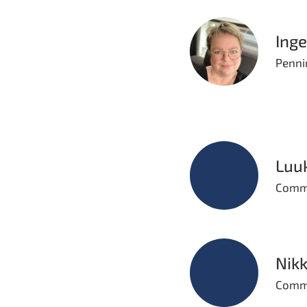
Ing
Penni
Luu
Commi
Nikk
Commi