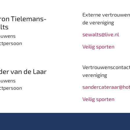
Externe vertrouwen
ron Tielemans-
de vereniging
lts
sewalts@live.nl
ouwens
ctpersoon
Veilig sporten
Vertrouwenscontact
er van de Laar
vereniging
ouwens
sandercateraar@ho
ctpersoon
Veilig sporten