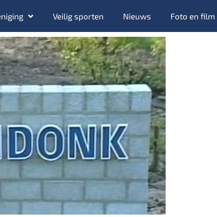
niging
Veilig sporten
Nieuws
Foto en film