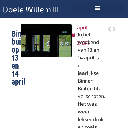
Doele Willem III
april
VORIGE
VOLGENDE
Binnen-
KHSN finale Ammerzoden 14 april
RK individueel 20 april
In het
21,
buiten
weekend
2024
op
van 13 en
13
14 april is
en
de
14
jaarlijkse
april
Binnen-
Buiten fita
verschoten.
Het was
weer
lekker druk
en zoals