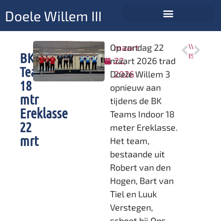
Doele Willem III
Op zondag 22
maart
VORIGE
VOLGENDE
BK
BK’s zaterdag en zondag 14 en 15 maart
Succesvol Rayonkampioenschap voor Doele Willem III
maart 2026 trad
22,
Teams
Doele Willem 3
2026
18
opnieuw aan
mtr
tijdens de BK
Ereklasse
Teams Indoor 18
22
meter Ereklasse.
mrt
Het team,
bestaande uit
Robert van den
Hogen, Bart van
Tiel en Luuk
Verstegen,
schoot bij Ons