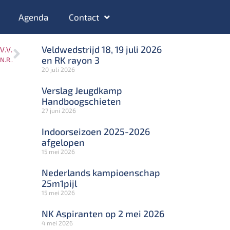
Agenda
Contact
Veldwedstrijd 18, 19 juli 2026
VORIGE
VOLGENDE
en RK rayon 3
NK Aspiranten zaterdag 8 maart
RK 25meter 1pijl op 12 en 13 april
20 juli 2026
Verslag Jeugdkamp
Handboogschieten
27 juni 2026
Indoorseizoen 2025-2026
afgelopen
15 mei 2026
Nederlands kampioenschap
25m1pijl
15 mei 2026
NK Aspiranten op 2 mei 2026
4 mei 2026