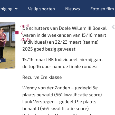
niging
Veilig sporten
Nieuws
Foto en film
april
De schutters van Doele Willem III Boekel
7,
waren in de weekenden van 15/16 maart
2025
(individueel) en 22/23 maart (teams)
2025 goed bezig geweest.
15/16 maart BK Individueel, hierbij gaat
de top 16 door naar de finale rondes:
Recurve Ere klasse
Wendy van der Zanden – gedeeld 5e
plaats behaald (561 kwalificatie score)
Luuk Verstegen – gedeeld 9e plaats
behaald (564 kwalificatie score)