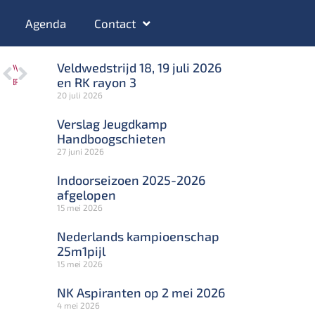
Agenda
Contact
Veldwedstrijd 18, 19 juli 2026
VORIGE
VOLGENDE
en RK rayon 3
Binnen-Buiten fita 13 en 14 april 2024
Paastoernooi zondag 31 maart
20 juli 2026
Verslag Jeugdkamp
Handboogschieten
27 juni 2026
Indoorseizoen 2025-2026
afgelopen
15 mei 2026
Nederlands kampioenschap
25m1pijl
15 mei 2026
NK Aspiranten op 2 mei 2026
4 mei 2026