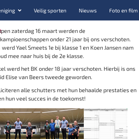
niging
Veilig sporten
Nieuws
Foto en film
open zaterdag 16 maart werden de
t
kampioenschappen onder 21 jaar bij ons verschoten.
j werd Yael Smeets 1e bij klasse 1 en Koen Jansen nam
ud mee naar huis bij de 2e klasse.
kel werd het BK onder 18 jaar verschoten. Hierbij is ons
lid Elise van Beers tweede geworden.
liciteren alle schutters met hun behaalde prestaties en
n hun veel succes in de toekomst!