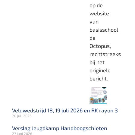
op de
website
van
basisschool
de
Octopus,
rechtstreeks
bij het
originele
bericht.
Veldwedstrijd 18, 19 juli 2026 en RK rayon 3
20 juli 2026
Verslag Jeugdkamp Handboogschieten
27 juni 2026