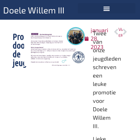
Doele Willem III
januari
VORIGE
VOLGENDE
Twee
Promotie
Evenementen in 2023
RK kampioenschappen individueel en teams 2023
28,
van
door
2023
onze
de
jeugdleden
jeugdleden
schreven
een
leuke
promotie
voor
Doele
Willem
III.
Lieke