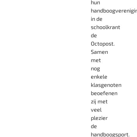
hun
handboogverenigi
in de
schoolkrant
de
Octopost.
Samen
met
nog
enkele
klasgenoten
beoefenen
zij met
veel
plezier
de
handboogsport.