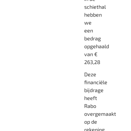
schiethal
hebben
we
een
bedrag
opgehaald
van €
263,28
Deze
financiële
bijdrage
heeft
Rabo
overgemaakt
op de
rekening