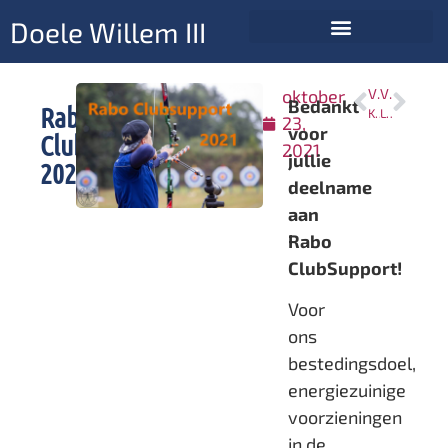
Doele Willem III
oktober
VORIGE
VOLGENDE
Bedankt
Rabo
Koningschieten en presentatie nieuw sporttenue
Lowlands Indoor stage één bij Doele Willem III
23,
voor
Clubsupport
2021
jullie
2021
deelname
aan
Rabo
ClubSupport!
Voor
ons
bestedingsdoel,
energiezuinige
voorzieningen
in de