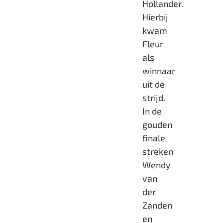
Hollander.
Hierbij
kwam
Fleur
als
winnaar
uit de
strijd.
In de
gouden
finale
streken
Wendy
van
der
Zanden
en