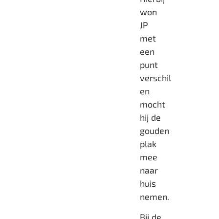
won
JP
met
een
punt
verschil
en
mocht
hij de
gouden
plak
mee
naar
huis
nemen.
Bij de