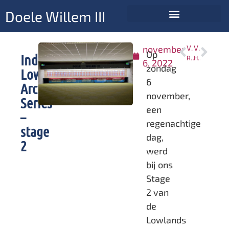
Doele Willem III
november
VORIGE
VOLGENDE
Op
Indoor
Rabo Clubsupport 2022 voor verduurzaming van ons Doelendonk
Het Jeugdteam van Doele Willem III
6, 2022
zondag
Lowlands
6
Archery
november,
Series
een
–
regenachtige
stage
dag,
2
werd
bij ons
Stage
2 van
de
Lowlands