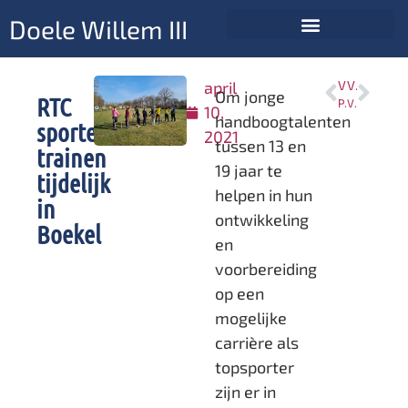
Doele Willem III
april
VORIGE
VOLGENDE
Om jonge
RTC
Pasen 2021
Vanaf 20 mei trainen we weer binnen
10,
handboogtalenten
sporters
2021
tussen 13 en
trainen
19 jaar te
tijdelijk
helpen in hun
in
ontwikkeling
Boekel
en
voorbereiding
op een
mogelijke
carrière als
topsporter
zijn er in