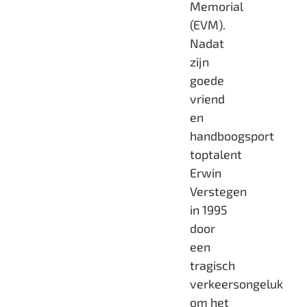
Memorial
(EVM).
Nadat
zijn
goede
vriend
en
handboogsport
toptalent
Erwin
Verstegen
in 1995
door
een
tragisch
verkeersongeluk
om het