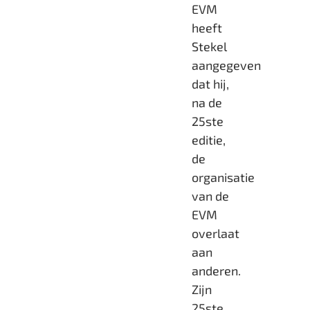
EVM
heeft
Stekel
aangegeven
dat hij,
na de
25ste
editie,
de
organisatie
van de
EVM
overlaat
aan
anderen.
Zijn
25ste