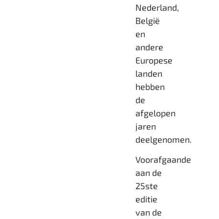
Nederland,
België
en
andere
Europese
landen
hebben
de
afgelopen
jaren
deelgenomen.
Voorafgaande
aan de
25ste
editie
van de