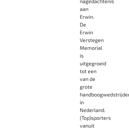
nagedachtenis
aan
Erwin.
De
Erwin
Verstegen
Memorial
is
uitgegroeid
tot een
van de
grote
handboogwedstrijde
in
Nederland.
(Top)sporters
vanuit