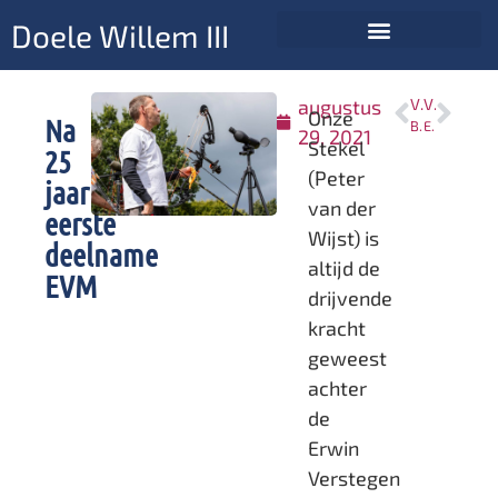
Doele Willem III
augustus
VORIGE
VOLGENDE
Onze
Na
Bestuursvergadering 12 augustus 2021
EVM niet alleen een A Status wedstrijd
29, 2021
Stekel
25
(Peter
jaar
van der
eerste
Wijst) is
deelname
altijd de
EVM
drijvende
kracht
geweest
achter
de
Erwin
Verstegen